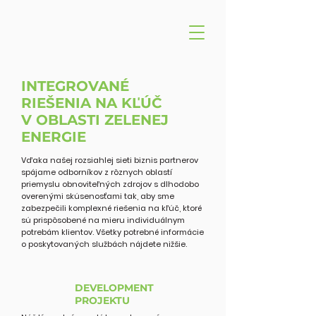
INTEGROVANÉ
RIEŠENIA NA KĽÚČ
V OBLASTI ZELENEJ
ENERGIE
Vďaka našej rozsiahlej sieti biznis partnerov
spájame odborníkov z rôznych oblastí
priemyslu obnoviteľných zdrojov s dlhodobo
overenými skúsenosťami tak, aby sme
zabezpečili komplexné riešenia na kľúč, ktoré
sú prispôsobené na mieru individuálnym
potrebám klientov. Všetky potrebné informácie
o poskytovaných službách nájdete nižšie.
DEVELOPMENT
PROJEKTU