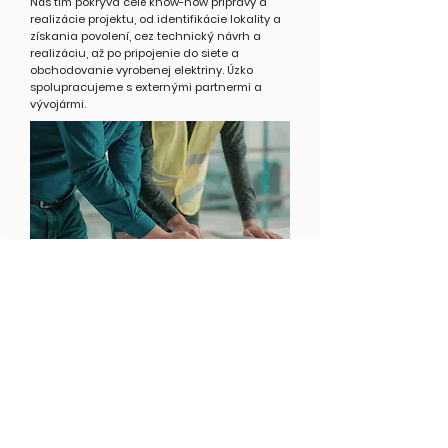
Náš tím pokrýva celé know-how prípravy a
realizácie projektu, od identifikácie lokality a
získania povolení, cez technický návrh a
realizáciu, až po pripojenie do siete a
obchodovanie vyrobenej elektriny. Úzko
spolupracujeme s externými partnermi a
vývojármi.
Green Services Group d.o.o.
Hrvaška ulica 4
1000 Ľubľana, Slovinsko
Kontaktujte nás