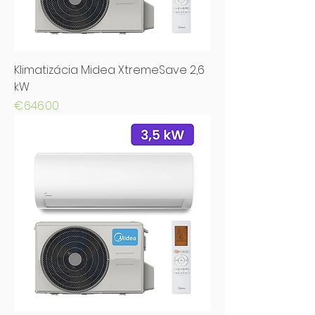
Klimatizácia Midea XtremeSave 2,6
kW
Price
€646.00