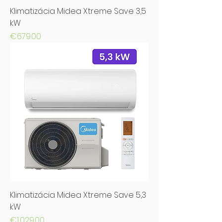
Klimatizácia Midea Xtreme Save 3,5
kW
Price
€679.00
Klimatizácia Midea Xtreme Save 5,3
kW
Price
€1,029.00